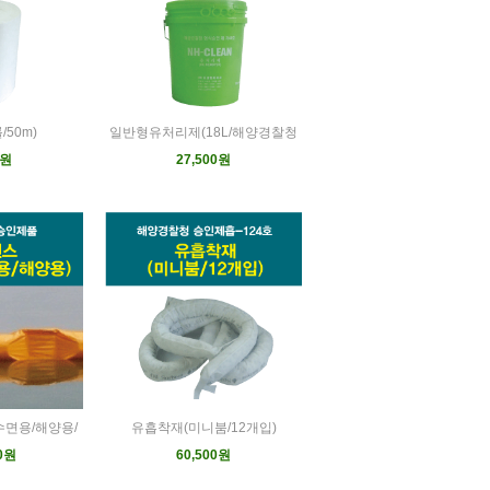
50m)
일반형유처리제(18L/해양경찰청
0원
27,500원
수면용/해양용/
유흡착재(미니붐/12개입)
00원
60,500원