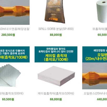
10m/내수면용/해양경찰
SPILL-SORB 분말(SP-800)
유흡착재(롤/
280,500원
88,000원
60,50
재(흡착포/100매)
케미컬흡착재(흡착포/100매)
오일펜스(20m/내
60,500원
88,000원
440,0