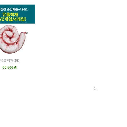
유흡착재(붐)
60,500원
1