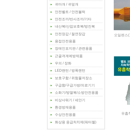
귀마개 / 귀덮개
안전벨트 / 안전블럭
안전조끼/반사조끼/기타
내산복/산업보호복/방진복
안전장갑 / 절연장갑
오일펜스(
용접안전용품
장애인표지판 / 관련용품
근골격계예방제품
우의 / 장화
LED랜턴 / 방폭랜턴
보호구함 / 위험물저장소
구급함/구급가방/의료기기
소화기/방열복/소방안전용품
비상샤워기 / 세안기
환경방재용품
유흡착
수상안전용품
화상용 응급처치제(워터젤)