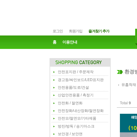
로그인
회원가입
즐겨찾기 추가
홈
이용안내
환경
안전표지판 / 주문제작
경고등/싸인보드/LED표지판
유흡착재
안전용품/도로/건설
산업안전용품 / 측정기
안전화 / 절연화
Total
9
안전장화/내산장화/절연장화
안전모/절연모/기타제품
방진/방독 / 송기마스크
보안경 / 보안면