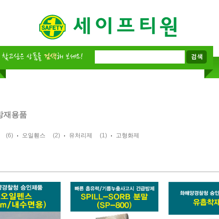
방재용품
(6)
(2)
(1)
오일휀스
유처리제
고형화제