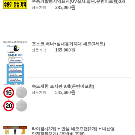
수증기발행지역표지(UV실사,철판,운반비포함)3개
285,000원
상품가격
포스코 배너+실내용거치대 세트(3세트)
165,000원
상품가격
속도제한 표지판 8개(운반비포함)
545,600원
상품가격
타이켐c(2개) + 안셀 네오프랜(2개) + 내산용
안전장화(2개) (운반비 포함)