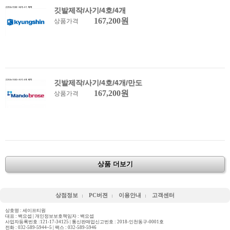
깃발제작/사기/4호/4개
167,200원
상품가격
깃발제작/사기/4호/4개/만도
167,200원
상품가격
상품 더보기
상점정보
PC버젼
이용안내
고객센터
상호명 : 세이프티원
대표 : 백요셉 | 개인정보보호책임자 : 백요셉
사업자등록번호 :121-17-34125 | 통신판매업신고번호 : 2018-인천동구-0001호
전화 :
032-589-5944~5
| 팩스 : 032-589-5946