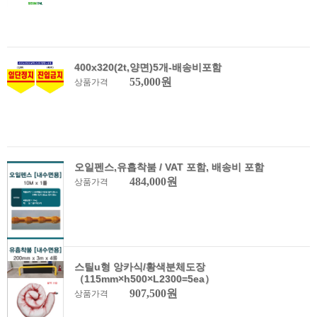
400x320(2t,양면)5개-배송비포함
55,000원
상품가격
오일펜스,유흡착붐 / VAT 포함, 배송비 포함
484,000원
상품가격
스틸u형 앙카식/황색분체도장
（115mm×h500×L2300=5ea）
907,500원
상품가격