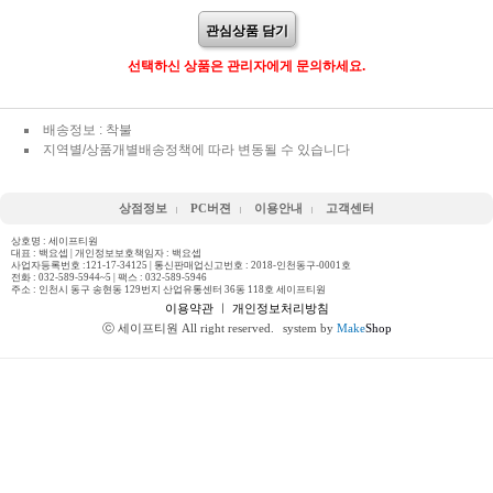
관심상품 담기
선택하신 상품은 관리자에게 문의하세요.
배송정보 : 착불
지역별/상품개별배송정책에 따라 변동될 수 있습니다
상점정보
PC버젼
이용안내
고객센터
상호명 : 세이프티원
대표 : 백요셉 | 개인정보보호책임자 : 백요셉
사업자등록번호 :121-17-34125 | 통신판매업신고번호 : 2018-인천동구-0001호
전화 :
032-589-5944~5
| 팩스 : 032-589-5946
주소 : 인천시 동구 송현동 129번지 산업유통센터 36동 118호 세이프티원
이용약관
ㅣ
개인정보처리방침
ⓒ 세이프티원 All right reserved.
system by
Make
Shop